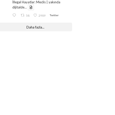
İllegal Hayatlar: Meclis | yakında
dijitalde…
58
2989
Twitter
Daha fazla...