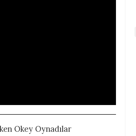
rken Okey Oynadılar