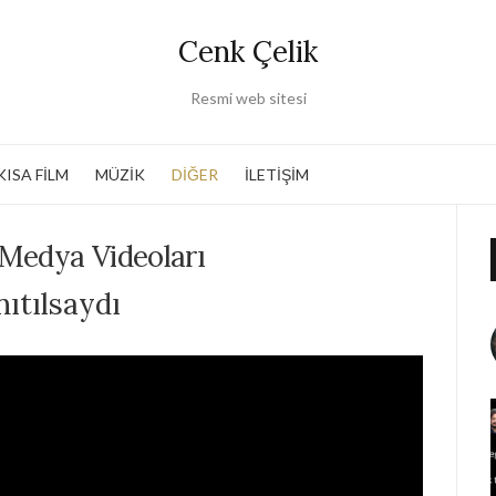
Cenk Çelik
Resmi web sitesi
KISA FİLM
MÜZİK
DİĞER
İLETİŞİM
 Medya Videoları
ıtılsaydı