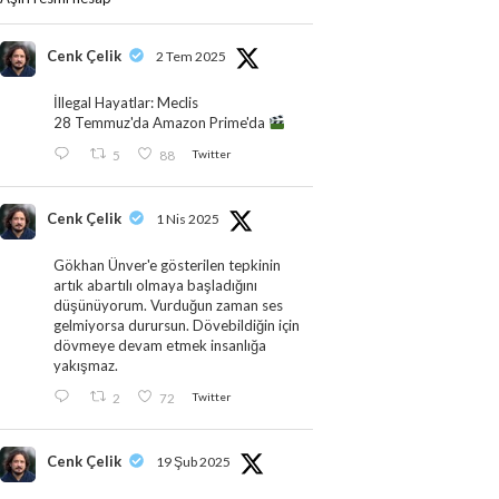
Cenk Çelik
2 Tem 2025
İllegal Hayatlar: Meclis
28 Temmuz'da Amazon Prime'da
5
88
Twitter
Cenk Çelik
1 Nis 2025
Gökhan Ünver'e gösterilen tepkinin
artık abartılı olmaya başladığını
düşünüyorum. Vurduğun zaman ses
gelmiyorsa durursun. Dövebildiğin için
dövmeye devam etmek insanlığa
yakışmaz.
2
72
Twitter
Cenk Çelik
19 Şub 2025