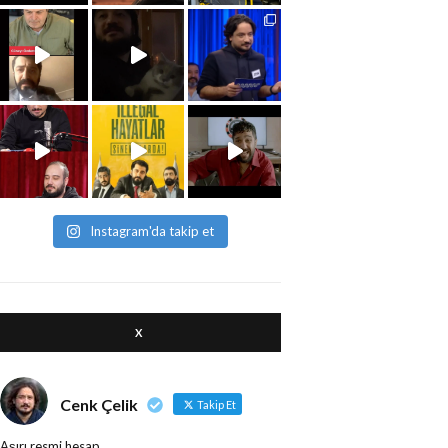
Instagram'da takip et
X
Cenk Çelik
Takip Et
Aşırı resmi hesap