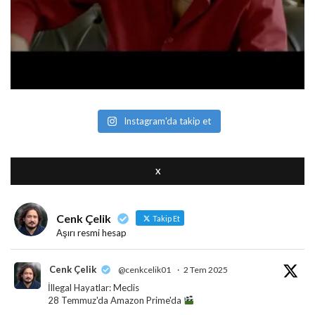
Instagram'da takip et
X
Cenk Çelik
Takip Et
Aşırı resmi hesap
Cenk Çelik
@cenkcelik01
·
2 Tem 2025
İllegal Hayatlar: Meclis
28 Temmuz'da Amazon Prime'da