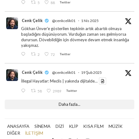
5
88
Twitter
Cenk Çelik
@cenkcelik01
·
1 Nis 2025
Gökhan Ünver'e gösterilen tepkinin artık abartılı olmaya
başladığını düşünüyorum. Vurduğun zaman ses gelmiyorsa
durursun. Dövebildiğin için dövmeye devam etmek insanlığa
yakışmaz.
2
72
Twitter
Cenk Çelik
@cenkcelik01
·
19 Şub 2025
İllegal Hayatlar: Meclis | yakında dijitalde…
58
2989
Twitter
Daha fazla...
ANASAYFA
SİNEMA
DİZİ
KLİP
KISA FİLM
MÜZİK
DİĞER
İLETİŞİM